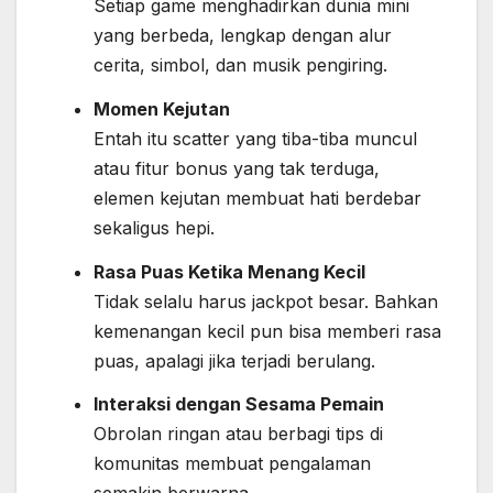
Setiap game menghadirkan dunia mini
yang berbeda, lengkap dengan alur
cerita, simbol, dan musik pengiring.
Momen Kejutan
Entah itu scatter yang tiba-tiba muncul
atau fitur bonus yang tak terduga,
elemen kejutan membuat hati berdebar
sekaligus hepi.
Rasa Puas Ketika Menang Kecil
Tidak selalu harus jackpot besar. Bahkan
kemenangan kecil pun bisa memberi rasa
puas, apalagi jika terjadi berulang.
Interaksi dengan Sesama Pemain
Obrolan ringan atau berbagi tips di
komunitas membuat pengalaman