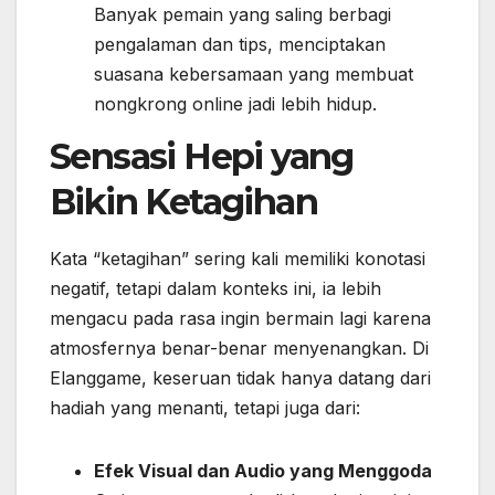
Banyak pemain yang saling berbagi
pengalaman dan tips, menciptakan
suasana kebersamaan yang membuat
nongkrong online jadi lebih hidup.
Sensasi Hepi yang
Bikin Ketagihan
Kata “ketagihan” sering kali memiliki konotasi
negatif, tetapi dalam konteks ini, ia lebih
mengacu pada rasa ingin bermain lagi karena
atmosfernya benar-benar menyenangkan. Di
Elanggame, keseruan tidak hanya datang dari
hadiah yang menanti, tetapi juga dari:
Efek Visual dan Audio yang Menggoda