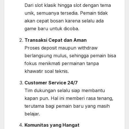
Dari slot klasik hingga slot dengan tema
unik, semuanya tersedia. Pemain tidak
akan cepat bosan karena selalu ada
game baru untuk dicoba.
Transaksi Cepat dan Aman
Proses deposit maupun withdraw
berlangsung mulus, sehingga pemain bisa
fokus menikmati permainan tanpa
khawatir soal teknis.
Customer Service 24/7
Tim dukungan selalu siap membantu
kapan pun. Hal ini memberi rasa tenang,
terutama bagi pemain baru yang masih
belajar.
Komunitas yang Hangat