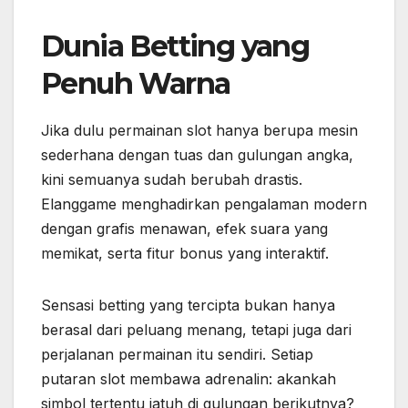
Dunia Betting yang
Penuh Warna
Jika dulu permainan slot hanya berupa mesin
sederhana dengan tuas dan gulungan angka,
kini semuanya sudah berubah drastis.
Elanggame menghadirkan pengalaman modern
dengan grafis menawan, efek suara yang
memikat, serta fitur bonus yang interaktif.
Sensasi betting yang tercipta bukan hanya
berasal dari peluang menang, tetapi juga dari
perjalanan permainan itu sendiri. Setiap
putaran slot membawa adrenalin: akankah
simbol tertentu jatuh di gulungan berikutnya?