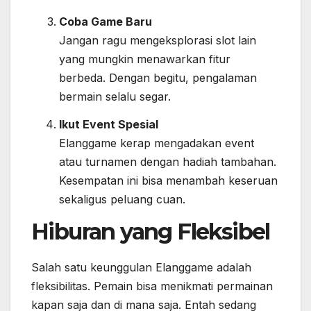
Coba Game Baru
Jangan ragu mengeksplorasi slot lain
yang mungkin menawarkan fitur
berbeda. Dengan begitu, pengalaman
bermain selalu segar.
Ikut Event Spesial
Elanggame kerap mengadakan event
atau turnamen dengan hadiah tambahan.
Kesempatan ini bisa menambah keseruan
sekaligus peluang cuan.
Hiburan yang Fleksibel
Salah satu keunggulan Elanggame adalah
fleksibilitas. Pemain bisa menikmati permainan
kapan saja dan di mana saja. Entah sedang