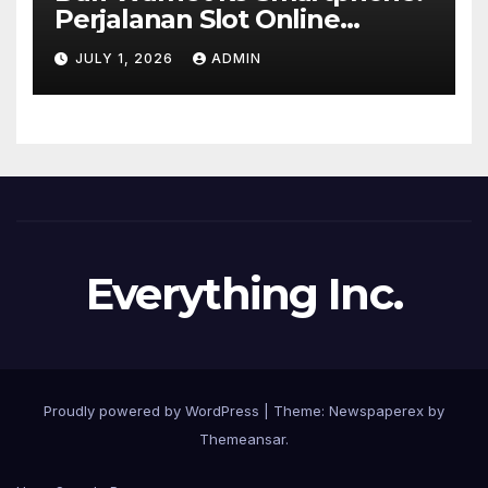
Perjalanan Slot Online
Indonesia Menuju Era Slot88
JULY 1, 2026
ADMIN
Everything Inc.
Proudly powered by WordPress
|
Theme: Newspaperex by
Themeansar
.