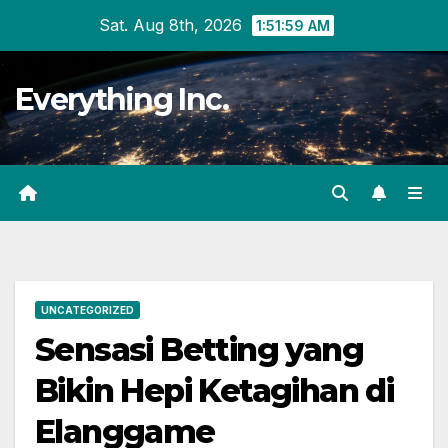
Skip
Sat. Aug 8th, 2026
1:52:00 AM
to
content
Everything Inc.
UNCATEGORIZED
Sensasi Betting yang
Bikin Hepi Ketagihan di
Elanggame