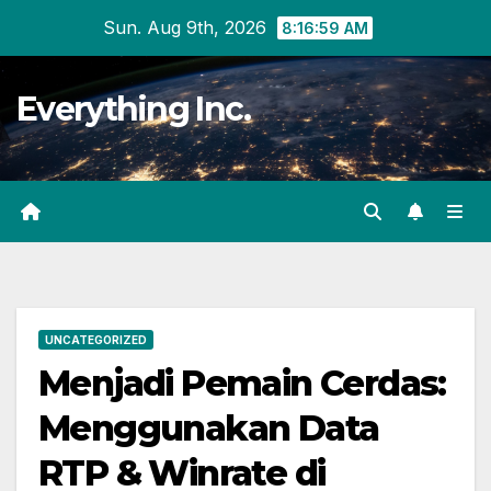
Skip
Sun. Aug 9th, 2026
8:16:59 AM
to
content
Everything Inc.
UNCATEGORIZED
Menjadi Pemain Cerdas:
Menggunakan Data
RTP & Winrate di