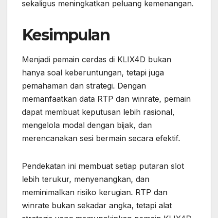
sekaligus meningkatkan peluang kemenangan.
Kesimpulan
Menjadi pemain cerdas di KLIX4D bukan
hanya soal keberuntungan, tetapi juga
pemahaman dan strategi. Dengan
memanfaatkan data RTP dan winrate, pemain
dapat membuat keputusan lebih rasional,
mengelola modal dengan bijak, dan
merencanakan sesi bermain secara efektif.
Pendekatan ini membuat setiap putaran slot
lebih terukur, menyenangkan, dan
meminimalkan risiko kerugian. RTP dan
winrate bukan sekadar angka, tetapi alat