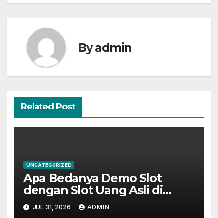
By
admin
Related Post
UNCATEGORIZED
Apa Bedanya Demo Slot
dengan Slot Uang Asli di
Platform Slot?
JUL 31, 2026
ADMIN