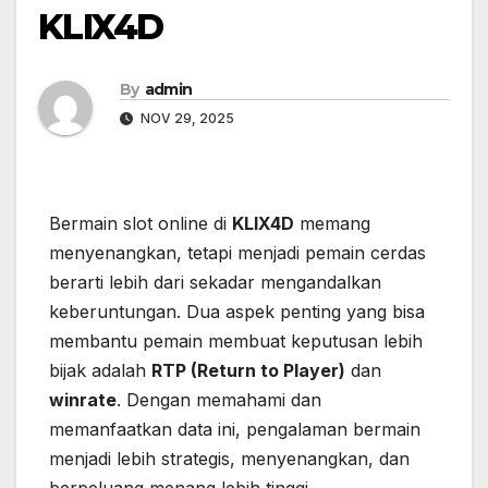
KLIX4D
By
admin
NOV 29, 2025
Bermain slot online di
KLIX4D
memang
menyenangkan, tetapi menjadi pemain cerdas
berarti lebih dari sekadar mengandalkan
keberuntungan. Dua aspek penting yang bisa
membantu pemain membuat keputusan lebih
bijak adalah
RTP (Return to Player)
dan
winrate
. Dengan memahami dan
memanfaatkan data ini, pengalaman bermain
menjadi lebih strategis, menyenangkan, dan