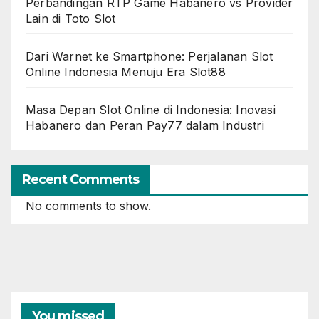
Perbandingan RTP Game Habanero vs Provider
Lain di Toto Slot
Dari Warnet ke Smartphone: Perjalanan Slot
Online Indonesia Menuju Era Slot88
Masa Depan Slot Online di Indonesia: Inovasi
Habanero dan Peran Pay77 dalam Industri
Recent Comments
No comments to show.
You missed