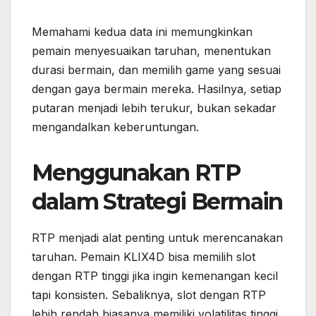
Memahami kedua data ini memungkinkan
pemain menyesuaikan taruhan, menentukan
durasi bermain, dan memilih game yang sesuai
dengan gaya bermain mereka. Hasilnya, setiap
putaran menjadi lebih terukur, bukan sekadar
mengandalkan keberuntungan.
Menggunakan RTP
dalam Strategi Bermain
RTP menjadi alat penting untuk merencanakan
taruhan. Pemain KLIX4D bisa memilih slot
dengan RTP tinggi jika ingin kemenangan kecil
tapi konsisten. Sebaliknya, slot dengan RTP
lebih rendah biasanya memiliki volatilitas tinggi,