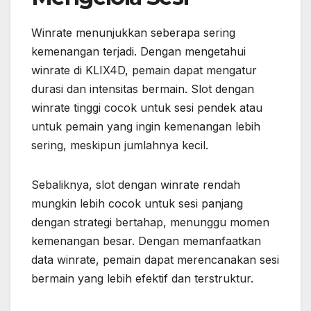
Winrate menunjukkan seberapa sering
kemenangan terjadi. Dengan mengetahui
winrate di KLIX4D, pemain dapat mengatur
durasi dan intensitas bermain. Slot dengan
winrate tinggi cocok untuk sesi pendek atau
untuk pemain yang ingin kemenangan lebih
sering, meskipun jumlahnya kecil.
Sebaliknya, slot dengan winrate rendah
mungkin lebih cocok untuk sesi panjang
dengan strategi bertahap, menunggu momen
kemenangan besar. Dengan memanfaatkan
data winrate, pemain dapat merencanakan sesi
bermain yang lebih efektif dan terstruktur.