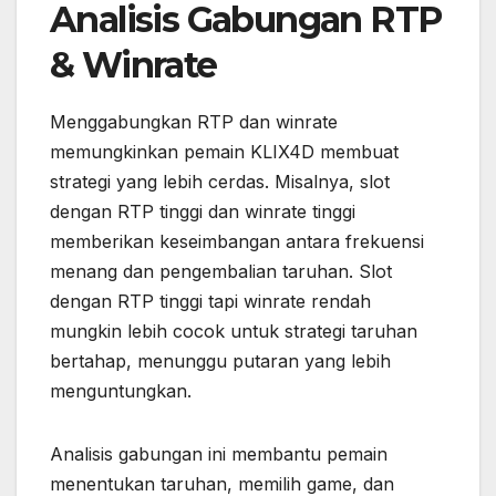
Analisis Gabungan RTP
& Winrate
Menggabungkan RTP dan winrate
memungkinkan pemain KLIX4D membuat
strategi yang lebih cerdas. Misalnya, slot
dengan RTP tinggi dan winrate tinggi
memberikan keseimbangan antara frekuensi
menang dan pengembalian taruhan. Slot
dengan RTP tinggi tapi winrate rendah
mungkin lebih cocok untuk strategi taruhan
bertahap, menunggu putaran yang lebih
menguntungkan.
Analisis gabungan ini membantu pemain
menentukan taruhan, memilih game, dan