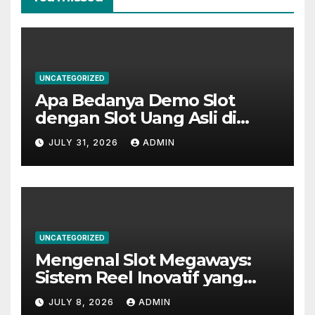
UNCATEGORIZED
Apa Bedanya Demo Slot
dengan Slot Uang Asli di
Platform Slot?
JULY 31, 2026
ADMIN
UNCATEGORIZED
Mengenal Slot Megaways:
Sistem Reel Inovatif yang
Mengubah Cara Bermain Slot
JULY 8, 2026
ADMIN