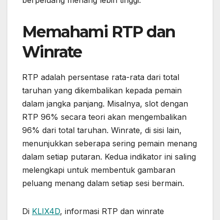
berpeluang menang lebih tinggi.
Memahami RTP dan
Winrate
RTP adalah persentase rata-rata dari total
taruhan yang dikembalikan kepada pemain
dalam jangka panjang. Misalnya, slot dengan
RTP 96% secara teori akan mengembalikan
96% dari total taruhan. Winrate, di sisi lain,
menunjukkan seberapa sering pemain menang
dalam setiap putaran. Kedua indikator ini saling
melengkapi untuk membentuk gambaran
peluang menang dalam setiap sesi bermain.
Di
KLIX4D
, informasi RTP dan winrate