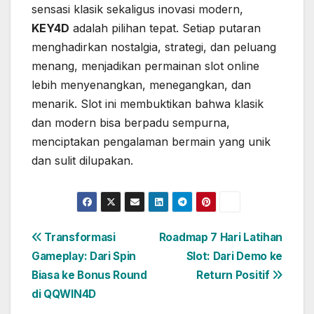
sensasi klasik sekaligus inovasi modern,
KEY4D
adalah pilihan tepat. Setiap putaran
menghadirkan nostalgia, strategi, dan peluang
menang, menjadikan permainan slot online
lebih menyenangkan, menegangkan, dan
menarik. Slot ini membuktikan bahwa klasik
dan modern bisa berpadu sempurna,
menciptakan pengalaman bermain yang unik
dan sulit dilupakan.
Post
Transformasi
Roadmap 7 Hari Latihan
Gameplay: Dari Spin
Slot: Dari Demo ke
navigation
Biasa ke Bonus Round
Return Positif
di QQWIN4D