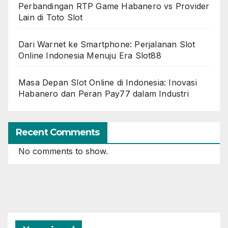
Perbandingan RTP Game Habanero vs Provider
Lain di Toto Slot
Dari Warnet ke Smartphone: Perjalanan Slot
Online Indonesia Menuju Era Slot88
Masa Depan Slot Online di Indonesia: Inovasi
Habanero dan Peran Pay77 dalam Industri
Recent Comments
No comments to show.