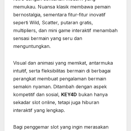
memukau. Nuansa klasik membawa pemain
bernostalgia, sementara fitur-fitur inovatif
seperti Wild, Scatter, putaran gratis,
multipliers, dan mini game interaktif menambah
sensasi bermain yang seru dan
menguntungkan.
Visual dan animasi yang memikat, antarmuka
intuitif, serta fleksibilitas bermain di berbagai
perangkat membuat pengalaman bermain
semakin nyaman. Ditambah dengan aspek
kompetitif dan sosial,
KEY4D
bukan hanya
sekadar slot online, tetapi juga hiburan
interaktif yang lengkap.
Bagi penggemar slot yang ingin merasakan