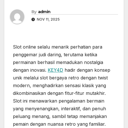
By
admin
NOV 11, 2025
Slot online selalu menarik perhatian para
penggemar judi daring, terutama ketika
permainan berhasil memadukan nostalgia
dengan inovasi.
KEY4D
hadir dengan konsep
unik melalui slot bergaya retro dengan twist
modern, menghadirkan sensasi klasik yang
dikombinasikan dengan fitur-fitur mutakhir.
Slot ini menawarkan pengalaman bermain
yang menyenangkan, interaktif, dan penuh
peluang menang, sambil tetap memanjakan
pemain dengan nuansa retro yang familiar.