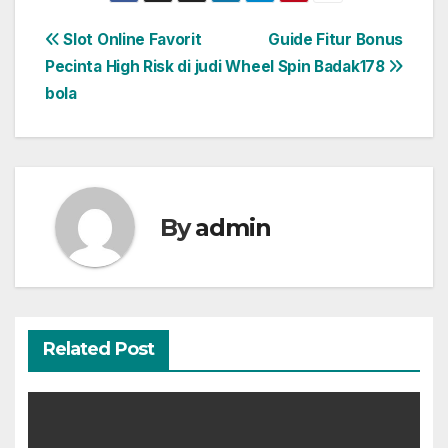
Post
Slot Online Favorit
Guide Fitur Bonus
Pecinta High Risk di judi
Wheel Spin Badak178
navigation
bola
By
admin
Related Post