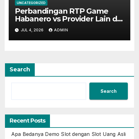
UNCATEGORIZED
Perbandingan RTP Game
Habanero vs Provider Lain di
Toto Slot
JUL 4, 2026
ADMIN
Search
Search
Recent Posts
Apa Bedanya Demo Slot dengan Slot Uang Asli