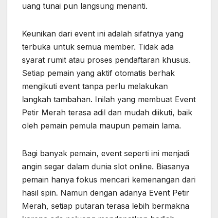
uang tunai pun langsung menanti.
Keunikan dari event ini adalah sifatnya yang
terbuka untuk semua member. Tidak ada
syarat rumit atau proses pendaftaran khusus.
Setiap pemain yang aktif otomatis berhak
mengikuti event tanpa perlu melakukan
langkah tambahan. Inilah yang membuat Event
Petir Merah terasa adil dan mudah diikuti, baik
oleh pemain pemula maupun pemain lama.
Bagi banyak pemain, event seperti ini menjadi
angin segar dalam dunia slot online. Biasanya
pemain hanya fokus mencari kemenangan dari
hasil spin. Namun dengan adanya Event Petir
Merah, setiap putaran terasa lebih bermakna