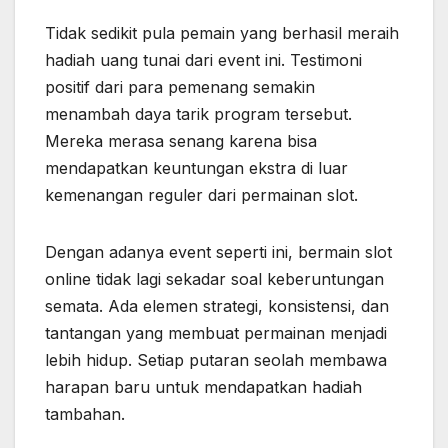
Tidak sedikit pula pemain yang berhasil meraih
hadiah uang tunai dari event ini. Testimoni
positif dari para pemenang semakin
menambah daya tarik program tersebut.
Mereka merasa senang karena bisa
mendapatkan keuntungan ekstra di luar
kemenangan reguler dari permainan slot.
Dengan adanya event seperti ini, bermain slot
online tidak lagi sekadar soal keberuntungan
semata. Ada elemen strategi, konsistensi, dan
tantangan yang membuat permainan menjadi
lebih hidup. Setiap putaran seolah membawa
harapan baru untuk mendapatkan hadiah
tambahan.