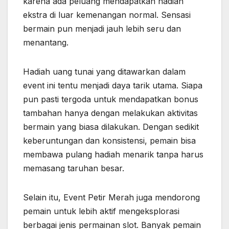
karena ada peluang mendapatkan hadiah
ekstra di luar kemenangan normal. Sensasi
bermain pun menjadi jauh lebih seru dan
menantang.
Hadiah uang tunai yang ditawarkan dalam
event ini tentu menjadi daya tarik utama. Siapa
pun pasti tergoda untuk mendapatkan bonus
tambahan hanya dengan melakukan aktivitas
bermain yang biasa dilakukan. Dengan sedikit
keberuntungan dan konsistensi, pemain bisa
membawa pulang hadiah menarik tanpa harus
memasang taruhan besar.
Selain itu, Event Petir Merah juga mendorong
pemain untuk lebih aktif mengeksplorasi
berbagai jenis permainan slot. Banyak pemain