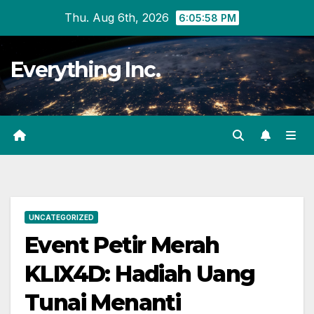
Skip
Thu. Aug 6th, 2026
6:05:59 PM
to
content
Everything Inc.
UNCATEGORIZED
Event Petir Merah
KLIX4D: Hadiah Uang
Tunai Menanti