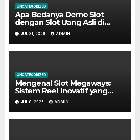
UNCATEGORIZED
Apa Bedanya Demo Slot
dengan Slot Uang Asli di
Platform Slot?
JUL 31, 2026
ADMIN
UNCATEGORIZED
Mengenal Slot Megaways:
Sistem Reel Inovatif yang
Mengubah Cara Bermain Slot
JUL 8, 2026
ADMIN