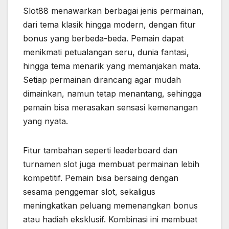
Slot88 menawarkan berbagai jenis permainan,
dari tema klasik hingga modern, dengan fitur
bonus yang berbeda-beda. Pemain dapat
menikmati petualangan seru, dunia fantasi,
hingga tema menarik yang memanjakan mata.
Setiap permainan dirancang agar mudah
dimainkan, namun tetap menantang, sehingga
pemain bisa merasakan sensasi kemenangan
yang nyata.
Fitur tambahan seperti leaderboard dan
turnamen slot juga membuat permainan lebih
kompetitif. Pemain bisa bersaing dengan
sesama penggemar slot, sekaligus
meningkatkan peluang memenangkan bonus
atau hadiah eksklusif. Kombinasi ini membuat