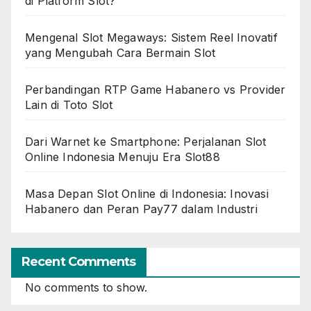
di Platform Slot?
Mengenal Slot Megaways: Sistem Reel Inovatif
yang Mengubah Cara Bermain Slot
Perbandingan RTP Game Habanero vs Provider
Lain di Toto Slot
Dari Warnet ke Smartphone: Perjalanan Slot
Online Indonesia Menuju Era Slot88
Masa Depan Slot Online di Indonesia: Inovasi
Habanero dan Peran Pay77 dalam Industri
Recent Comments
No comments to show.