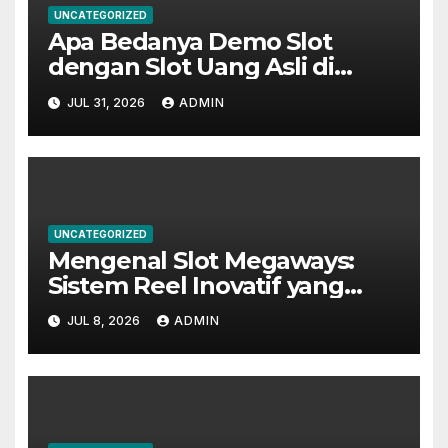
UNCATEGORIZED
Apa Bedanya Demo Slot
dengan Slot Uang Asli di
Platform Slot?
JUL 31, 2026
ADMIN
UNCATEGORIZED
Mengenal Slot Megaways:
Sistem Reel Inovatif yang
Mengubah Cara Bermain Slot
JUL 8, 2026
ADMIN