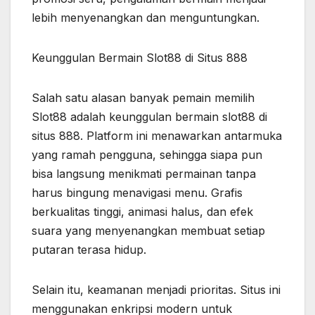
lebih menyenangkan dan menguntungkan.
Keunggulan Bermain Slot88 di Situs 888
Salah satu alasan banyak pemain memilih
Slot88 adalah keunggulan bermain slot88 di
situs 888. Platform ini menawarkan antarmuka
yang ramah pengguna, sehingga siapa pun
bisa langsung menikmati permainan tanpa
harus bingung menavigasi menu. Grafis
berkualitas tinggi, animasi halus, dan efek
suara yang menyenangkan membuat setiap
putaran terasa hidup.
Selain itu, keamanan menjadi prioritas. Situs ini
menggunakan enkripsi modern untuk