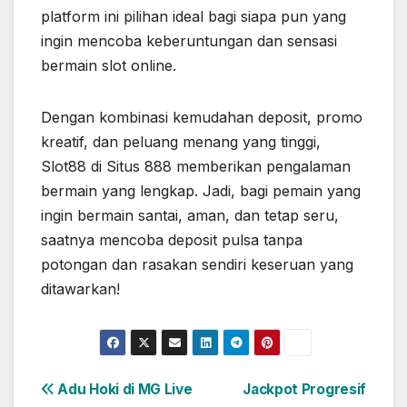
platform ini pilihan ideal bagi siapa pun yang
ingin mencoba keberuntungan dan sensasi
bermain slot online.
Dengan kombinasi kemudahan deposit, promo
kreatif, dan peluang menang yang tinggi,
Slot88 di Situs 888 memberikan pengalaman
bermain yang lengkap. Jadi, bagi pemain yang
ingin bermain santai, aman, dan tetap seru,
saatnya mencoba deposit pulsa tanpa
potongan dan rasakan sendiri keseruan yang
ditawarkan!
Post
Adu Hoki di MG Live
Jackpot Progresif