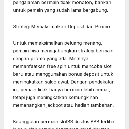
pengalaman bermain tidak monoton, bahkan
untuk pemain yang sudah lama bergabung.
Strategi Memaksimalkan Deposit dan Promo
Untuk memaksimalkan peluang menang,
pemain bisa menggabungkan strategi bermain
dengan promo yang ada. Misalnya,
memanfaatkan free spin untuk mencoba slot
baru atau menggunakan bonus deposit untuk
meningkatkan saldo awal. Dengan pendekatan
ini, pemain tidak hanya bermain lebih hemat,
tetapi juga meningkatkan kemungkinan
memenangkan jackpot atau hadiah tambahan.
Keunggulan bermain slot88 di situs 888 terlihat