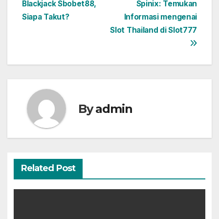
Blackjack Sbobet88,
Spinix: Temukan
navigation
Siapa Takut?
Informasi mengenai
Slot Thailand di Slot777
By
admin
Related Post