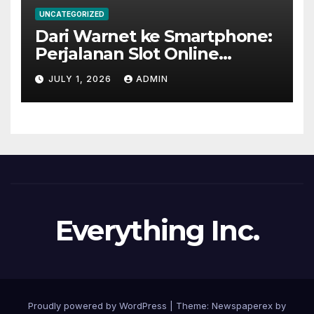
UNCATEGORIZED
Dari Warnet ke Smartphone:
Perjalanan Slot Online
Indonesia Menuju Era Slot88
JULY 1, 2026
ADMIN
Everything Inc.
Proudly powered by WordPress
|
Theme: Newspaperex by